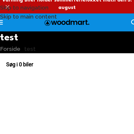
Varming Biler holder sommerferielukket indtil den 3.
Skip to navigation
august
Skip to main content
test
Forside
/
test