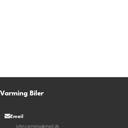
Varming Biler
Email
john.varming@mail.dk