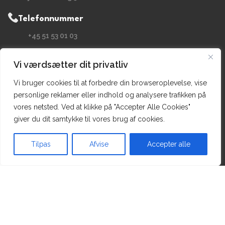
Telefonnummer
+45 51 53 01 03
Adresse
Vi værdsætter dit privatliv
Fabriksvej 5, 5260 Odense S, Denmark
Vi bruger cookies til at forbedre din browseroplevelse, vise
personlige reklamer eller indhold og analysere trafikken på
Forside
vores netsted. Ved at klikke på "Accepter Alle Cookies"
Brugte biler
giver du dit samtykke til vores brug af cookies.
Skrot af bil
Tilpas
Afvise
Accepter alle
Om os
orside
Brugte biler
Kontakt
Menu
Kontakt os
Varming Biler @ 2024 | Power by
NemBestil ApS