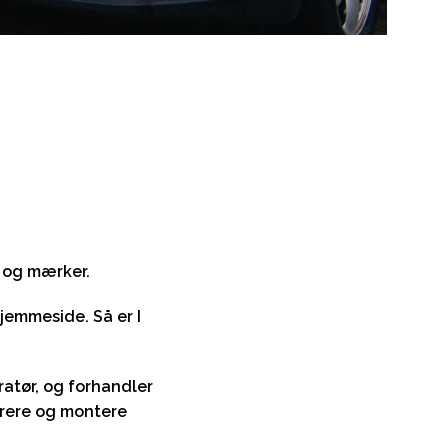
r og mærker.
jemmeside. Så er I
ratør, og forhandler
trere og montere