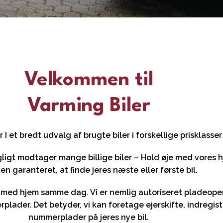
Velkommen til
Varming Biler
r I et bredt udvalg af brugte biler i forskellige prisklasse
agligt modtager mange billige biler – Hold øje med vores h
n garanteret, at finde jeres næste eller første bil.
en med hjem samme dag. Vi er nemlig autoriseret pladeope
lader. Det betyder, vi kan foretage ejerskifte, indregis
nummerplader på jeres nye bil.