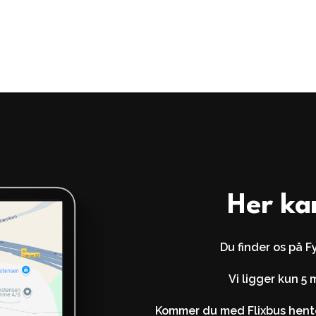
Her ka
Du finder os på F
Vi ligger kun 5 
Kommer du med Flixbus hente