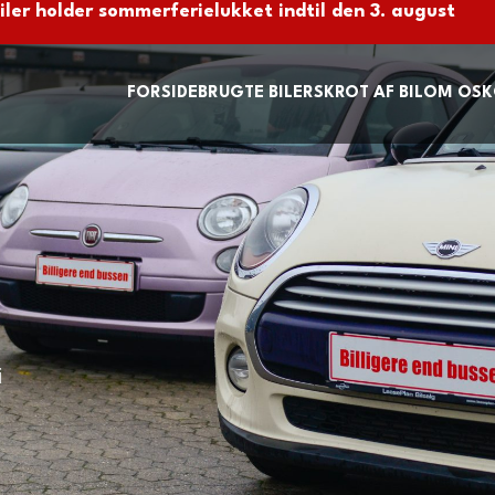
ler holder sommerferielukket indtil den 3. august
FORSIDE
BRUGTE BILER
SKROT AF BIL
OM OS
K
i